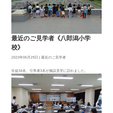
最近のご見学者《八郎潟小学
校》
2023年06月29日
|
最近のご見学者
生徒34名、引率者3名が施設見学に訪れました。