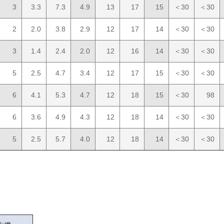
3
3.3
7.3
4.9
13
17
15
＜30
＜30
2
2.0
3.8
2.9
12
17
14
＜30
＜30
3
1.4
2.4
2.0
12
16
14
＜30
＜30
5
2.5
4.7
3.4
12
17
15
＜30
＜30
6
4.1
5.3
4.7
12
18
15
＜30
98
6
3.6
4.9
4.3
12
18
14
＜30
＜30
5
2.5
5.7
4.0
12
18
14
＜30
＜30