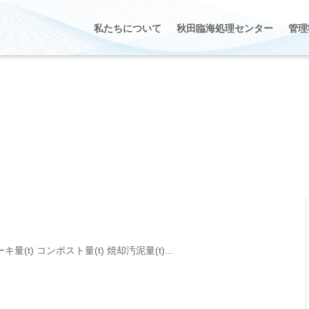
私たちについて
秋田臨海処理センター
管理
(t) コンポスト量(t) 焼却汚泥量(t)...